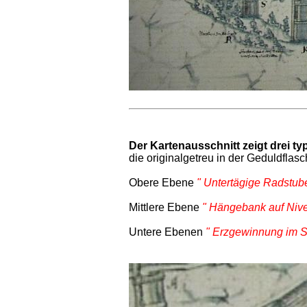
Der Kartenausschnitt
zeigt drei t
die originalgetreu in der Geduldflasc
Obere Ebene
" Untertägige Radstube
Mittlere Ebene
" Hängebank auf Nive
Untere Ebenen
" Erzgewinnung im S